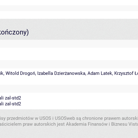
kończony)
ik
,
Witold Drogoń
,
Izabella Dzierżanowska
,
Adam Latek
,
Krzysztof Ł
li zal-std2
li zal-std2
isy przedmiotów w USOS i USOSweb są chronione prawem autorsk
aścicielem praw autorskich jest Akademia Finansów i Biznesu Vistu