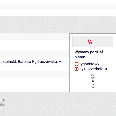
Wybrany podział
planu:
opaciński
,
Barbara Pędraszewska
,
Anna
tygodniowy
cykl przedmiotu
PN
WT
ŚR
CZ
PT
im.
la.