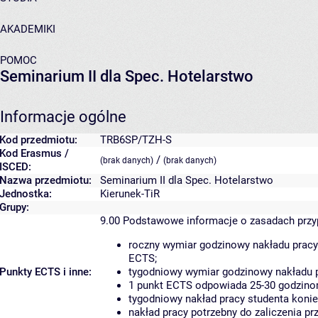
AKADEMIKI
POMOC
Seminarium II dla Spec. Hotelarstwo
Informacje ogólne
Kod przedmiotu:
TRB6SP/TZH-S
Kod Erasmus /
/
(brak danych)
(brak danych)
ISCED:
Nazwa przedmiotu:
Seminarium II dla Spec. Hotelarstwo
Jednostka:
Kierunek-TiR
Grupy:
9.00
Podstawowe informacje o zasadach prz
roczny wymiar godzinowy nakładu pracy
ECTS;
Punkty ECTS i inne:
tygodniowy wymiar godzinowy nakładu p
1 punkt ECTS odpowiada 25-30 godzinom
tygodniowy nakład pracy studenta konie
nakład pracy potrzebny do zaliczenia p