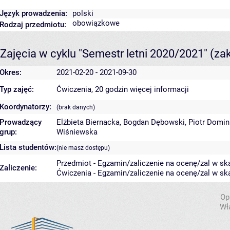
Język prowadzenia:
polski
obowiązkowe
Rodzaj przedmiotu:
Zajęcia w cyklu "Semestr letni 2020/2021"
(za
Okres:
2021-02-20 - 2021-09-30
Typ zajęć:
Ćwiczenia, 20 godzin
więcej informacji
Koordynatorzy:
(brak danych)
Prowadzący
Elżbieta Biernacka
,
Bogdan Dębowski
,
Piotr Domin
grup:
Wiśniewska
Lista studentów:
(nie masz dostępu)
Przedmiot - Egzamin/zaliczenie na ocenę/zal w ska
Zaliczenie:
Ćwiczenia - Egzamin/zaliczenie na ocenę/zal w ska
Op
Wł