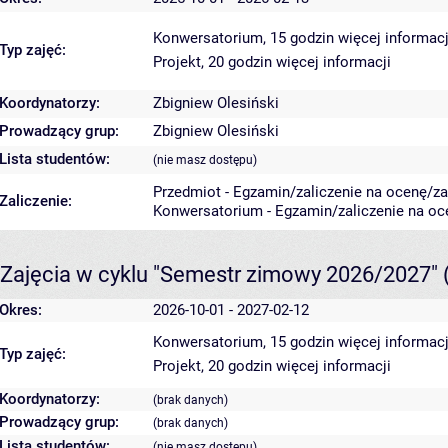
Konwersatorium, 15 godzin
więcej informacj
Typ zajęć:
Projekt, 20 godzin
więcej informacji
Koordynatorzy:
Zbigniew Olesiński
Prowadzący grup:
Zbigniew Olesiński
Lista studentów:
(nie masz dostępu)
Przedmiot - Egzamin/zaliczenie na ocenę/zal
Zaliczenie:
Konwersatorium - Egzamin/zaliczenie na oce
Zajęcia w cyklu "Semestr zimowy 2026/2027"
Okres:
2026-10-01 - 2027-02-12
Konwersatorium, 15 godzin
więcej informacj
Typ zajęć:
Projekt, 20 godzin
więcej informacji
Koordynatorzy:
(brak danych)
Prowadzący grup:
(brak danych)
Lista studentów:
(nie masz dostępu)