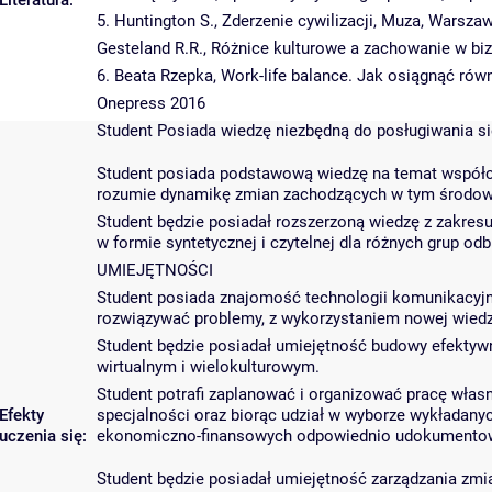
Literatura:
5. Huntington S., Zderzenie cywilizacji, Muza, Warsza
Gesteland R.R., Różnice kulturowe a zachowanie w b
6. Beata Rzepka, Work-life balance. Jak osiągnąć rów
Onepress 2016
Student Posiada wiedzę niezbędną do posługiwania si
Student posiada podstawową wiedzę na temat współ
rozumie dynamikę zmian zachodzących w tym środowi
Student będzie posiadał rozszerzoną wiedzę z zakre
w formie syntetycznej i czytelnej dla różnych grup od
UMIEJĘTNOŚCI
Student posiada znajomość technologii komunikacyjny
rozwiązywać problemy, z wykorzystaniem nowej wiedzy
Student będzie posiadał umiejętność budowy efektyw
wirtualnym i wielokulturowym.
Student potrafi zaplanować i organizować pracę własn
Efekty
specjalności oraz biorąc udział w wyborze wykładany
uczenia się:
ekonomiczno-finansowych odpowiednio udokumentowa
Student będzie posiadał umiejętność zarządzania zmi