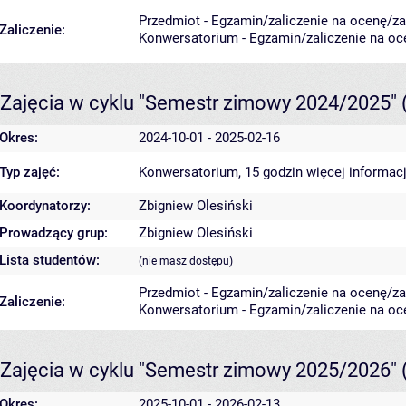
Przedmiot - Egzamin/zaliczenie na ocenę/zal
Zaliczenie:
Konwersatorium - Egzamin/zaliczenie na oce
Zajęcia w cyklu "Semestr zimowy 2024/2025"
Okres:
2024-10-01 - 2025-02-16
Typ zajęć:
Konwersatorium, 15 godzin
więcej informacj
Koordynatorzy:
Zbigniew Olesiński
Prowadzący grup:
Zbigniew Olesiński
Lista studentów:
(nie masz dostępu)
Przedmiot - Egzamin/zaliczenie na ocenę/zal
Zaliczenie:
Konwersatorium - Egzamin/zaliczenie na oce
Zajęcia w cyklu "Semestr zimowy 2025/2026"
Okres:
2025-10-01 - 2026-02-13