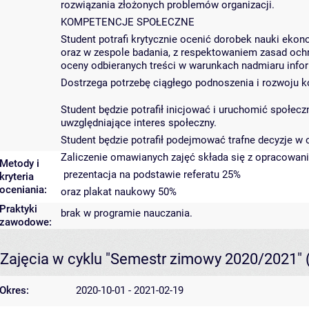
rozwiązania złożonych problemów organizacji.
KOMPETENCJE SPOŁECZNE
Student potrafi krytycznie ocenić dorobek nauki ekon
oraz w zespole badania, z respektowaniem zasad ochro
oceny odbieranych treści w warunkach nadmiaru info
Dostrzega potrzebę ciągłego podnoszenia i rozwoju 
Student będzie potrafił inicjować i uruchomić społec
uwzględniające interes społeczny.
Student będzie potrafił podejmować trafne decyzje w
Zaliczenie omawianych zajęć składa się z opracowani
Metody i
prezentacja na podstawie referatu 25%
kryteria
oceniania:
oraz plakat naukowy 50%
Praktyki
brak w programie nauczania.
zawodowe:
Zajęcia w cyklu "Semestr zimowy 2020/2021"
Okres:
2020-10-01 - 2021-02-19