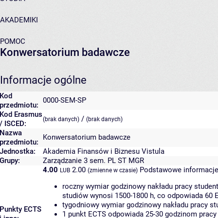
AKADEMIKI
POMOC
Konwersatorium badawcze
Informacje ogólne
Kod
0000-SEM-SP
przedmiotu:
Kod Erasmus
/
(brak danych)
(brak danych)
/ ISCED:
Nazwa
Konwersatorium badawcze
przedmiotu:
Jednostka:
Akademia Finansów i Biznesu Vistula
Grupy:
Zarządzanie 3 sem. PL ST MGR
4.00
2.00
Podstawowe informacje
LUB
(zmienne w czasie)
roczny wymiar godzinowy nakładu pracy student
studiów wynosi 1500-1800 h, co odpowiada 60 
tygodniowy wymiar godzinowy nakładu pracy stu
Punkty ECTS
1 punkt ECTS odpowiada 25-30 godzinom pracy s