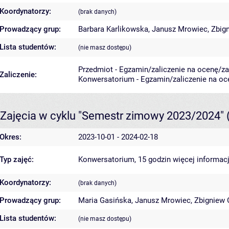
Koordynatorzy:
(brak danych)
Prowadzący grup:
Barbara Karlikowska
,
Janusz Mrowiec
,
Zbign
Lista studentów:
(nie masz dostępu)
Przedmiot - Egzamin/zaliczenie na ocenę/zal
Zaliczenie:
Konwersatorium - Egzamin/zaliczenie na oce
Zajęcia w cyklu "Semestr zimowy 2023/2024"
Okres:
2023-10-01 - 2024-02-18
Typ zajęć:
Konwersatorium, 15 godzin
więcej informacj
Koordynatorzy:
(brak danych)
Prowadzący grup:
Maria Gasińska
,
Janusz Mrowiec
,
Zbigniew 
Lista studentów:
(nie masz dostępu)