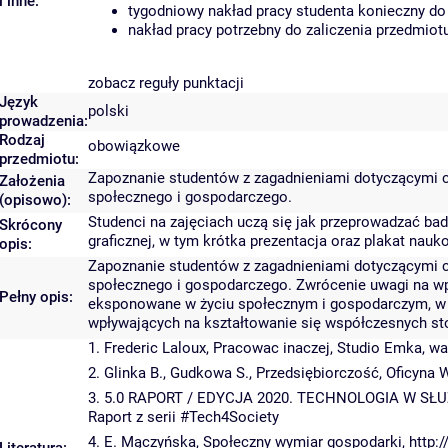
i inne:
tygodniowy nakład pracy studenta konieczny do
nakład pracy potrzebny do zaliczenia przedmio
zobacz reguły punktacji
Język
polski
prowadzenia:
Rodzaj
obowiązkowe
przedmiotu:
Zapoznanie studentów z zagadnieniami dotyczącymi
Założenia
społecznego i gospodarczego.
(opisowo):
Studenci na zajęciach uczą się jak przeprowadzać ba
Skrócony
graficznej, w tym krótka prezentacja oraz plakat nauk
opis:
Zapoznanie studentów z zagadnieniami dotyczącymi
społecznego i gospodarczego. Zwrócenie uwagi na wpł
Pełny opis:
eksponowane w życiu społecznym i gospodarczym, w
wpływających na kształtowanie się współczesnych 
1. Frederic Laloux, Pracowac inaczej, Studio Emka, w
2. Glinka B., Gudkowa S., Przedsiębiorczość, Oficyna
3. 5.0 RAPORT / EDYCJA 2020. TECHNOLOGIA W 
Raport z serii #Tech4Society
4. E. Mączyńska, Społeczny wymiar gospodarki, http