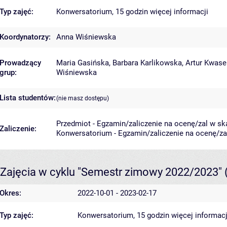
Typ zajęć:
Konwersatorium, 15 godzin
więcej informacji
Koordynatorzy:
Anna Wiśniewska
Prowadzący
Maria Gasińska
,
Barbara Karlikowska
,
Artur Kwase
grup:
Wiśniewska
Lista studentów:
(nie masz dostępu)
Przedmiot - Egzamin/zaliczenie na ocenę/zal w ska
Zaliczenie:
Konwersatorium - Egzamin/zaliczenie na ocenę/zal
Zajęcia w cyklu "Semestr zimowy 2022/2023"
Okres:
2022-10-01 - 2023-02-17
Typ zajęć:
Konwersatorium, 15 godzin
więcej informacj