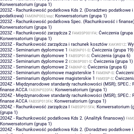
Konwersatorium (grupa 1)
2023Z - Rachunkowość podatkowa Kds 2. (Doradztwo podatkowe i 
podatkowa)
:
Konwersatorium (grupa 1)
FAM3NP002/esp
2023Z - Rachunkowość podatkowa Spec. (Rachunkowość i finanse
Konwersatorium (grupa 1)
2023Z - Rachunkowość zarządcza 2
:
Ćwiczenia (grupa 
FAM3SP001FA
Konwersatorium (grupa 1)
2023Z - Rachunkowość zarządcza i rachunek kosztów
:
Wyk
XAKW012
2023Z - Seminarium dyplomowe 1
:
Ćwiczenia (grupa 19)
FAB5NP01-S
2023Z - Seminarium dyplomowe 1
:
Ćwiczenia (grupa 6)
FAB5SP01-S
2023Z - Seminarium dyplomowe 2
:
Ćwiczenia (grupa 1)
ECB6SP001-S
2023Z - Seminarium dyplomowe 2
:
Ćwiczenia (grupa 6)
FAB6NP-S
2023Z - Seminarium dyplomowe magisterskie 1
:
Ćwiczeni
FAM3NP-S
2023Z - Seminarium dyplomowe magisterskie 1
:
Ćwiczenia
FAM3SP-S
2024Z - Międzynarodowe standardy rachunkowości (MSR); SPEC.:
finanse ACCA
:
Konwersatorium (grupa 1)
FAB3NP020FA
2024Z - Międzynarodowe standardy rachunkowości (MSR); SPEC.:
finanse ACCA
:
Konwersatorium (grupa 1)
FAB3SP013FA
2024Z - Rachunkowość zarządcza I
:
Konwersatorium (g
FAB5SP015FA
(grupa 1)
2024Z - Rachunkowość podatkowa Kds 2. (Analityk finansowy)
FAM
Konwersatorium (grupa 1)
2024Z - Rachunkowość podatkowa Kds 2. (Doradztwo podatkowe i 