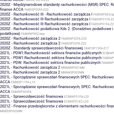
2020Z - Międzynarodowe standardy rachunkowości (MSR) SPEC: R
finanse ACCA
FAB3SP05FA-Z20
2020Z - Rachunkowość III - Rachunkowość zarządcza I
FAB5NP003/e
2020Z - Rachunkowość III Rachunkowość zarządcza I
FAB5NP01FA-Z
2020Z - Rachunkowość III Rachunkowość zarządcza I
FAB5SP01FA-Z2
2020Z - Rachunkowość podatkowa Kds 2. (Doradztwo podatkowe i 
podatkowa)
FAM3NP002/esp
2020Z - Rachunkowość zarządcza 2
FAM3NP02FA-Z20
2020Z - Rachunkowość zarządcza 2
FAM3SP02FA-Z20
2020Z - Standardy sprawozdawczości finansowej
FAM1SP15FA-Z17
2021L - PDW1:Rachunkowość sektora finansów publicznych
ECB6NP
2021L - PDW1:Rachunkowość sektora finansów publicznych
FAB6NP
2021L - PDW: Rachunkowość sektora finansów publicznych
FAM4NP
2021L - Rachunkowość zarządcza 2
MNM4NP001MN
2021L - Rachunkowość zarządcza 2
MNM4SP003MN
2021L - Sporządzanie sprawozdań finansowych SPEC: Rachunkowoś
ACCA
FAB4SP11FA-L19
2021L - Sporządzanie sprawozdań finansowych; SPEC: Rachunkowoś
ACCA
FAB4NP005FA
2021L - Sprawozdawczość finansowa
ECB4NP01FA-L20
2021L - Sprawozdawczość finansowa
ECB4SP01EC-L20
2021Z - Finanse przedsiębiorstw z elementami rachunkowości fin
MNB3SP003MN