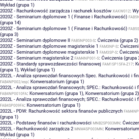
Wykład (grupa 1)
2020Z - Rachunkowość zarządcza i rachunek kosztów
:
Wyk
XAKW012
2020Z - Seminarium dyplomowe 1 ( Finanse i Rachunkowość)
FAB5
(grupa 14)
2020Z - Seminarium dyplomowe 1 ( Finanse i Rachunkowość)
FAB5S
(grupa 3)
2020Z - Seminarium dyplomowe II
:
Ćwiczenia (grupa 2)
FAB5NP003-S
2020Z - Seminarium dyplomowe magisterskie 1
:
Ćwiczeni
FAM3NP-S
2020Z - Seminarium dyplomowe magisterskie 1
:
Ćwiczenia
FAM3SP-S
2020Z - Seminarium magisterskie 2
:
Ćwiczenia (grupa 
FAM4NP001-S
2020Z - Standardy sprawozdawczości finansowej
:
K
FAM1SP15FA-Z17
(grupa 1)
,
Wykład (grupa 1)
2022L - Analiza sprawozdań finansowych Spec. Rachunkowość i fi
:
Konwersatorium (grupa 1)
FAB4NP002/esp
2022L - Analiza sprawozdań finansowych; SPEC.: Rachunkowość i 
:
Konwersatorium (grupa 1)
,
Konwersatorium (grupa 2)
FAB4NP0010FA
2022L - Analiza sprawozdań finansowych; SPEC.: Rachunkowość i 
:
Konwersatorium (grupa 1)
FAB4SP009FA
2022L - PDW: Rachunkowość sektora finansów publicznych
FAM4NP
(grupa 1)
2022L - Podstawy finansów i rachunkowości
:
Ćwiczen
MNB2SP003MN
2022L - Rachunkowość zarządcza 2
:
Konwersatorium 
MNM4SP003MN
Wykład (grupa 1)