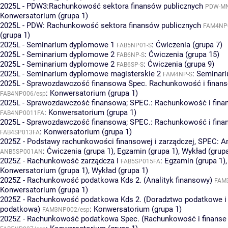
2025L - PDW3:Rachunkowość sektora finansów publicznych
PDW-MN
Konwersatorium (grupa 1)
2025L - PDW: Rachunkowość sektora finansów publicznych
FAM4NP
(grupa 1)
2025L - Seminarium dyplomowe 1
:
Ćwiczenia (grupa 7)
FAB5NP01-S
2025L - Seminarium dyplomowe 2
:
Ćwiczenia (grupa 15)
FAB6NP-S
2025L - Seminarium dyplomowe 2
:
Ćwiczenia (grupa 9)
FAB6SP-S
2025L - Seminarium dyplomowe magisterskie 2
:
Seminari
FAM4NP-S
2025L - Sprawozdawczość finansowa Spec. Rachunkowość i finan
:
Konwersatorium (grupa 1)
FAB4NP006/esp
2025L - Sprawozdawczość finansowa; SPEC.: Rachunkowość i fin
:
Konwersatorium (grupa 1)
FAB4NP0011FA
2025L - Sprawozdawczość finansowa; SPEC.: Rachunkowość i fin
:
Konwersatorium (grupa 1)
FAB4SP013FA
2025Z - Podstawy rachunkowości finansowej i zarządczej, SPEC: An
:
Ćwiczenia (grupa 1)
,
Egzamin (grupa 1)
,
Wykład (grupa
ANB5SP001AN
2025Z - Rachunkowość zarządcza I
:
Egzamin (grupa 1)
,
FAB5SP015FA
Konwersatorium (grupa 1)
,
Wykład (grupa 1)
2025Z - Rachunkowość podatkowa Kds 2. (Analityk finansowy)
FAM
Konwersatorium (grupa 1)
2025Z - Rachunkowość podatkowa Kds 2. (Doradztwo podatkowe i 
podatkowa)
:
Konwersatorium (grupa 1)
FAM3NP002/esp
2025Z - Rachunkowość podatkowa Spec. (Rachunkowość i finans