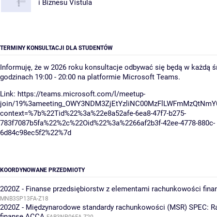
i Biznesu Vistula
TERMINY KONSULTACJI DLA STUDENTÓW
Informuję, że w 2026 roku konsultacje odbywać się będą w każdą 
godzinach 19:00 - 20:00 na platformie Microsoft Teams.
Link: https://teams.microsoft.com/l/meetup-
join/19%3ameeting_OWY3NDM3ZjEtYzliNC00MzFlLWFmMzQtNmY0
context=%7b%22Tid%22%3a%22e8a52afe-6ea8-47f7-b275-
783f7087b5fa%22%2c%22Oid%22%3a%2266af2b3f-42ee-4778-880c-
6d84c98ec5f2%22%7d
KOORDYNOWANE PRZEDMIOTY
2020Z - Finanse przedsiębiorstw z elementami rachunkowości fin
MNB3SP13FA-Z18
2020Z - Międzynarodowe standardy rachunkowości (MSR) SPEC: R
finanse ACCA
FAB3NP06FA-Z20